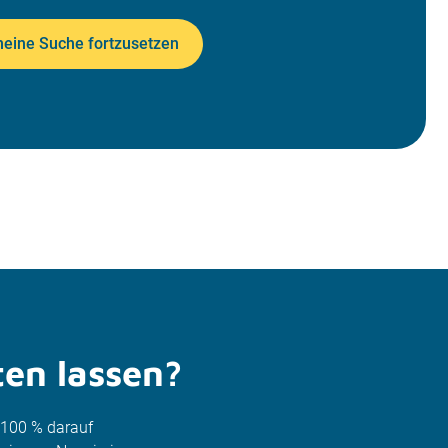
meine Suche fortzusetzen
ten lassen?
u 100 % darauf