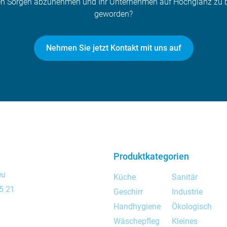
nen Sorgen abzunehmen und Ihr Unternehmen auf Hochglanz zu b
geworden?
Nehmen Sie jetzt Kontakt mit uns auf
Produktkategorien
eu
Küche
Sanitär
5 21
Geschirr
Industrie
Handhygiene
Ökologisch
Wäschepfleg
Kleines