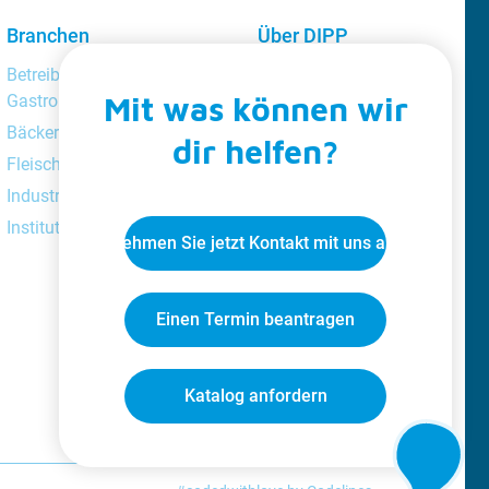
Branchen
Über DIPP
Professional
Betreiber von
Über uns
Mit was können wir
Gastronomieunternehmen
Kundentreue
Bäckereien
dir helfen?
Katalog
Fleischereien
Videoclips
Industrie
Jobs
Institutionen
Nehmen Sie jetzt Kontakt mit uns auf
Blog
Einen Termin beantragen
Katalog anfordern