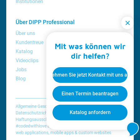
Institutionen
Über DIPP Professional
Über uns
Kundentreue
Mit was können wir
Katalog
dir helfen?
Videoclips
Jobs
Nehmen Sie jetzt Kontakt mit uns auf
Blog
Einen Termin beantragen
Allgemeine Geschäftsbedingungen
Katalog anfordern
Datenschutzrichtlinie
Cookie-Richtlinie
Haftungsausschluss
#codedwithlove by
Codelines
web applications
,
mobile apps
&
custom websites