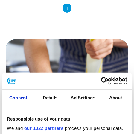
1
Consent
Details
Ad Settings
About
AUSWAHLHILFE
Responsible use of your data
Was suchen Sie genau?
We and
our 1022 partners
process your personal data,