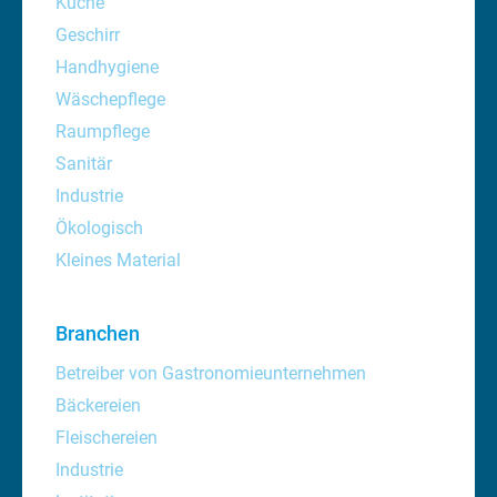
Küche
Geschirr
Handhygiene
Wäschepflege
Raumpflege
Sanitär
Industrie
Ökologisch
Kleines Material
Branchen
Betreiber von Gastronomieunternehmen
Bäckereien
Fleischereien
Industrie