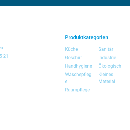
Produktkategorien
eu
Küche
Sanitär
5 21
Geschirr
Industrie
Handhygiene
Ökologisch
Wäschepfleg
Kleines
e
Material
Raumpflege