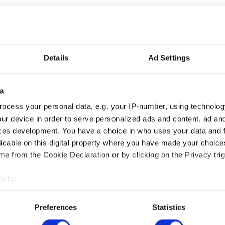
Details
Ad Settings
AUSWAHLHILFE
a
Was suche
ocess your personal data, e.g. your IP-number, using technolog
ur device in order to serve personalized ads and content, ad a
Wollen Sie bequem un
ces development. You have a choice in who uses your data and 
die Lebensmittelsich
licable on this digital property where you have made your choic
Ihnen gern mit einen
e from the Cookie Declaration or by clicking on the Privacy trig
abgestimmten Angebo
In welcher Branche s
e to:
bout your geographical location which can be accurate to within 
Ich bin aktiv
 actively scanning it for specific characteristics (fingerprinting)
Preferences
Statistics
 personal data is processed and set your preferences in the
det