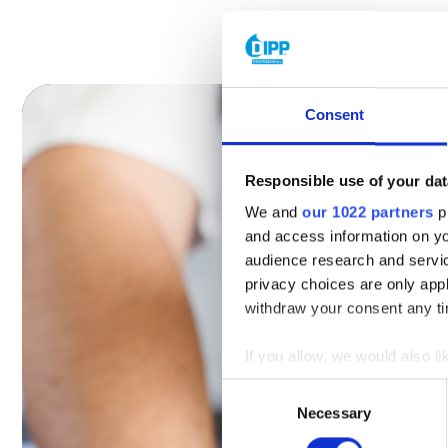
Consent
Responsible use of your dat
We and
our 1022 partners
pr
and access information on yo
audience research and servi
privacy choices are only app
withdraw your consent any tim
If you allow, we would also lik
Collect information a
C
Identify your device by
Necessary
o
Find out more about how your
n