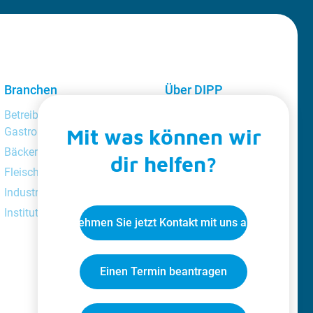
Branchen
Über DIPP
Professional
Betreiber von
Über uns
Mit was können wir
Gastronomieunternehmen
Kundentreue
Bäckereien
dir helfen?
Katalog
Fleischereien
Videoclips
Industrie
Jobs
Institutionen
Nehmen Sie jetzt Kontakt mit uns auf
Blog
Einen Termin beantragen