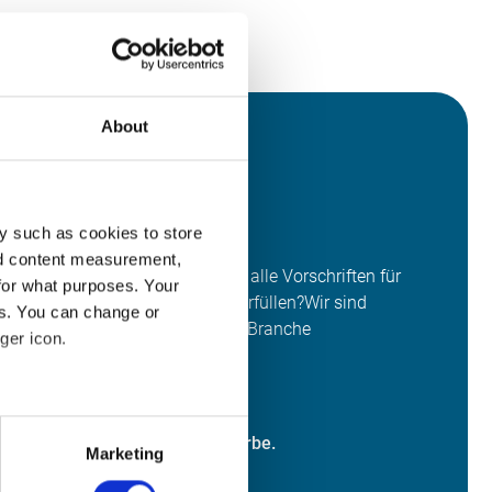
About
n Sie genau?
y such as cookies to store
nd content measurement,
d effizient reinigen? Wollen Sie alle Vorschriften für
for what purposes. Your
erheit bequem und zweifelsfrei erfüllen?Wir sind
es. You can change or
 genau auf die Bedürfnisse Ihrer Branche
ger icon.
t behilflich.
ind Sie aktiv?
several meters
 im Hotel- und Gastronomiegewerbe.
Marketing
ails section
.