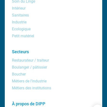
Soin du Linge
Intérieur
Sanitaires
Industrie
Ecologique
Petit matériel
Secteurs
Restaurateur / traiteur
Boulanger / pâtissier
Boucher
Métiers de l’industrie
Métiers des institutions
À propos de DIPP