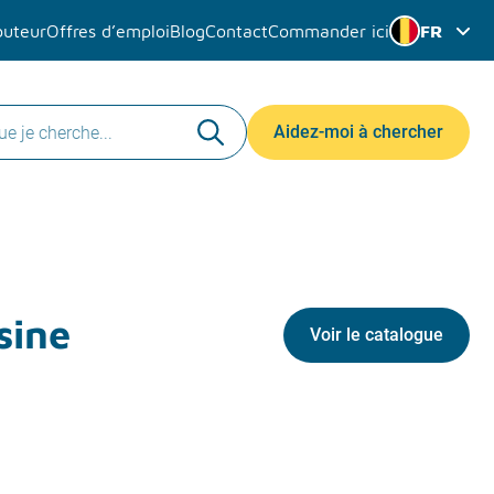
buteur
Offres d’emploi
Blog
Contact
Commander ici
FR
Aidez-moi à chercher
sine
Voir le catalogue