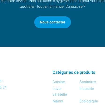
 est notre devise ! Nos solutions d’hygiène sont là pour vous faci
quotidien, tout en brillance. Curieux·se ?
Nous contacter
Catégories de produits
eu
Cuisine
Sanitaires
5 21
Lave-
Industrie
vaisselle
Mains
Ecologique