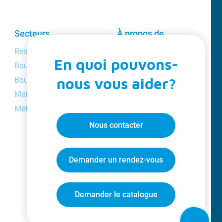
Secteurs
À propos de
DIPP
Restaurateur / traiteur
En quoi pouvons-
À propos de
Boulanger / pâtissier
nous
nous vous aider?
Boucher
Loyalty
Métiers de l’industrie
Catalogue
Métiers des institutions
Vidéos
Nous contacter
Offres
d’emploi
Blog
Demander un rendez-vous
Demander le catalogue