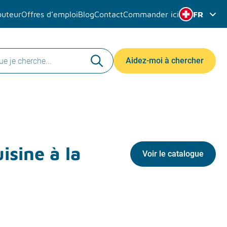
buteur
Offres d’emploi
Blog
Contact
Commander ici
FR
Aidez-moi à chercher
isine à la
Voir le catalogue