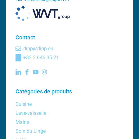
Contact
dipp@dipp.eu
+32 2 646 35 21
Catégories de produits
Cuisine
Lave-vaisselle
Mains
Soin du Linge