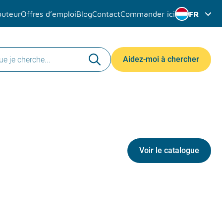
buteur
Offres d’emploi
Blog
Contact
Commander ici
FR
Aidez-moi à chercher
Voir le catalogue