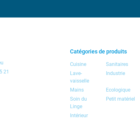
Catégories de produits
eu
Cuisine
Sanitaires
5 21
Lave-
Industrie
vaisselle
Mains
Ecologique
Soin du
Petit matériel
Linge
Intérieur