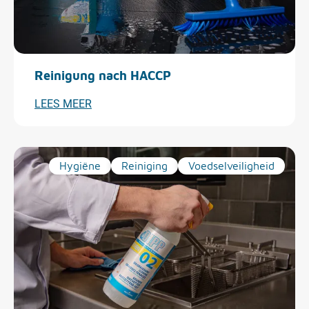
Reinigung nach HACCP
LEES MEER
Hygiëne
Reiniging
Voedselveiligheid