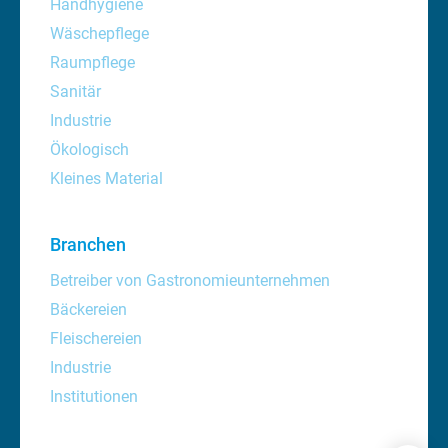
Handhygiene
Wäschepflege
Raumpflege
Sanitär
Industrie
Ökologisch
Kleines Material
Branchen
Betreiber von Gastronomieunternehmen
Bäckereien
Fleischereien
Industrie
Institutionen