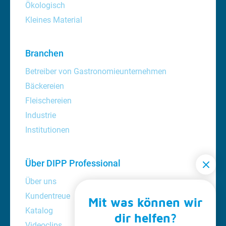
Ökologisch
Kleines Material
Branchen
Betreiber von Gastronomieunternehmen
Bäckereien
Fleischereien
Industrie
Institutionen
Über DIPP Professional
Über uns
Kundentreue
Mit was können wir
Katalog
dir helfen?
Videoclips