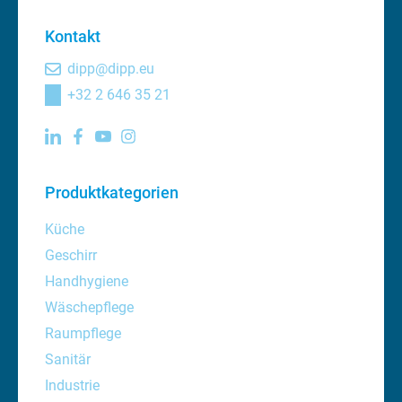
Kontakt
dipp@dipp.eu
+32 2 646 35 21
Produktkategorien
Küche
Geschirr
Handhygiene
Wäschepflege
Raumpflege
Sanitär
Industrie