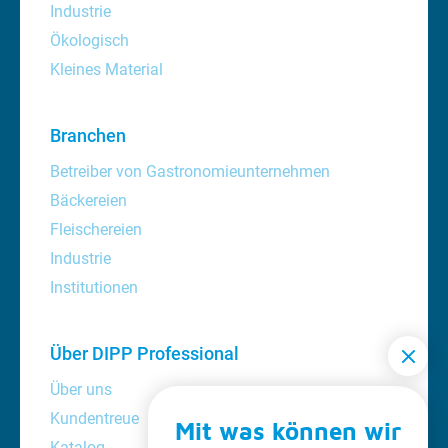
Industrie
Ökologisch
Kleines Material
Branchen
Betreiber von Gastronomieunternehmen
Bäckereien
Fleischereien
Industrie
Institutionen
Über DIPP Professional
Über uns
Kundentreue
Mit was können wir
Katalog