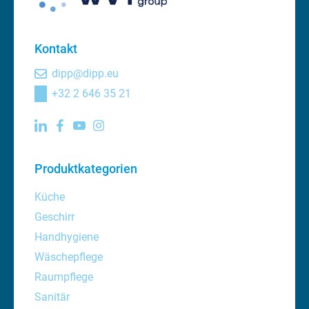
Kontakt
dipp@dipp.eu
+32 2 646 35 21
Produktkategorien
Küche
Geschirr
Handhygiene
Wäschepflege
Raumpflege
Sanitär