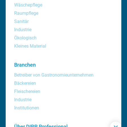
Wäschepflege
Raumpflege
Sanitär
Industrie
Ökologisch
Kleines Material
Branchen
Betreiber von Gastronomieunternehmen
Bäckereien
Fleischereien
Industrie
Institutionen
Über DIPP Professional