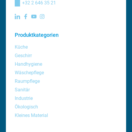
+32 2 646 35 21
Produktkategorien
Küche
Geschirr
Handhygiene
Wäschepflege
Raumpflege
Sanitär
Industrie
Ökologisch
Kleines Material