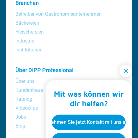
Branchen
Betreiber von Gastronomieunternehmen
Bäckereien
Fleischereien
Industrie
Institutionen
Über DIPP Professional
Über uns
Kundentreue
Mit was können wir
Katalog
dir helfen?
Videoclips
Jobs
Nehmen Sie jetzt Kontakt mit uns auf
Blog