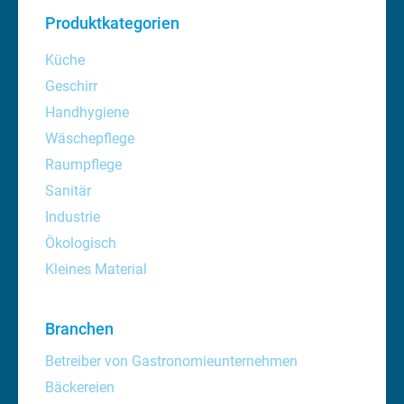
Produktkategorien
Küche
Geschirr
Handhygiene
Wäschepflege
Raumpflege
Sanitär
Industrie
Ökologisch
Kleines Material
Branchen
Betreiber von Gastronomieunternehmen
Bäckereien