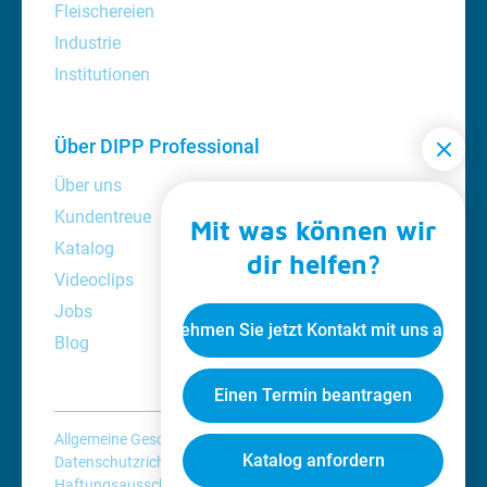
Fleischereien
Industrie
Institutionen
Über DIPP Professional
Über uns
Kundentreue
Mit was können wir
Katalog
dir helfen?
Videoclips
Jobs
Nehmen Sie jetzt Kontakt mit uns auf
Blog
Einen Termin beantragen
Allgemeine Geschäftsbedingungen
Katalog anfordern
Datenschutzrichtlinie
Cookie-Richtlinie
Haftungsausschluss