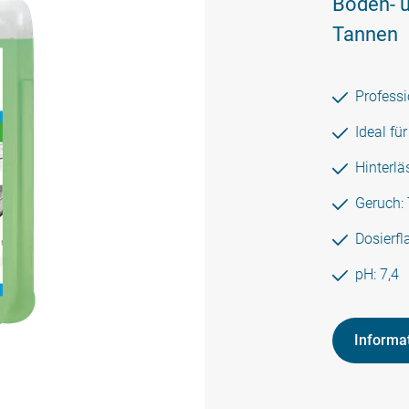
Boden- u
Tannen
Professi
Ideal fü
Hinterlä
Geruch:
Dosierfl
pH: 7,4
Informa