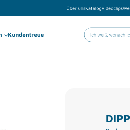
Über uns
Katalog
Videoclips
Wer
n
Kundentreue
DIPP