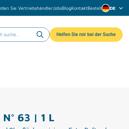
den Sie Vertriebshändler
Jobs
Blog
Kontakt
Bestell
DE
Helfen Sie mir bei der Suche
 N° 63 | 1 L