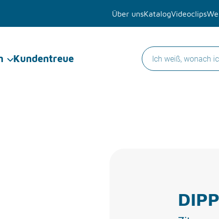
Über uns
Katalog
Videoclips
Wer
n
Kundentreue
DIPP