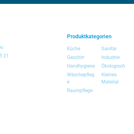
Produktkategorien
eu
Küche
Sanitär
5 21
Geschirr
Industrie
Handhygiene
Ökologisch
Wäschepfleg
Kleines
e
Material
Raumpflege