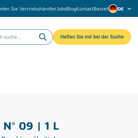
den Sie Vertriebshändler
Jobs
Blog
Kontakt
Bestell
DE
Helfen Sie mir bei der Suche
 N° 09 | 1 L