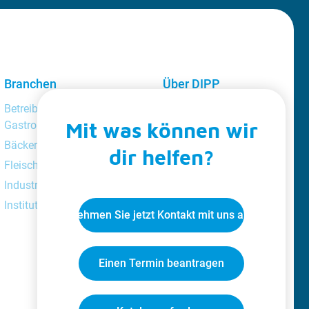
Branchen
Über DIPP
Professional
Betreiber von
Über uns
Mit was können wir
Gastronomieunternehmen
Kundentreue
Bäckereien
dir helfen?
Katalog
Fleischereien
Videoclips
Industrie
Jobs
Institutionen
Nehmen Sie jetzt Kontakt mit uns auf
Blog
Einen Termin beantragen