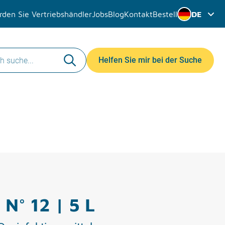
den Sie Vertriebshändler
Jobs
Blog
Kontakt
Bestell
DE
Helfen Sie mir bei der Suche
 N° 12 | 5 L