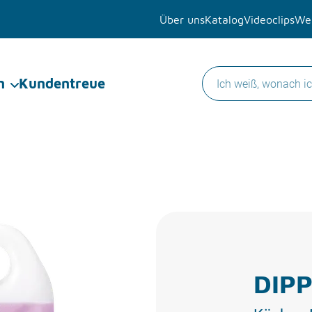
Über uns
Katalog
Videoclips
Wer
n
Kundentreue
DIPP