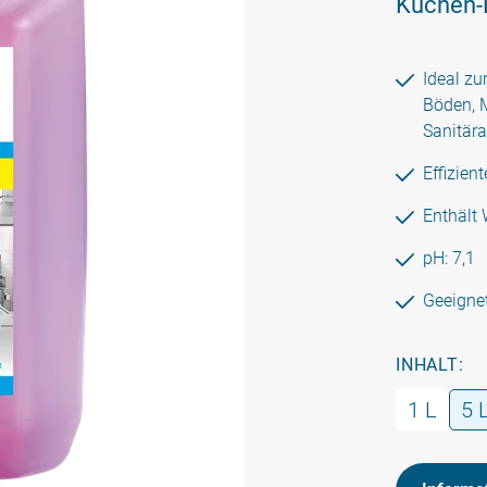
Küchen-D
Ideal zu
Böden, M
Sanitär
Effizien
Enthält 
pH: 7,1
Geeignet
INHALT:
1 L
5 