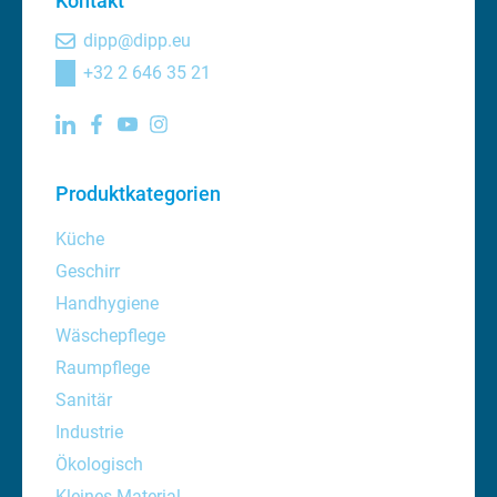
Kontakt
dipp@dipp.eu
+32 2 646 35 21
Produktkategorien
Küche
Geschirr
Handhygiene
Wäschepflege
Raumpflege
Sanitär
Industrie
Ökologisch
Kleines Material