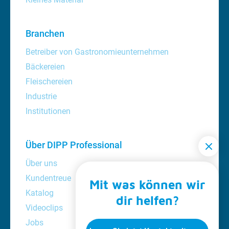
Branchen
Betreiber von Gastronomieunternehmen
Bäckereien
Fleischereien
Industrie
Institutionen
Über DIPP Professional
Über uns
Kundentreue
Mit was können wir
Katalog
dir helfen?
Videoclips
Jobs