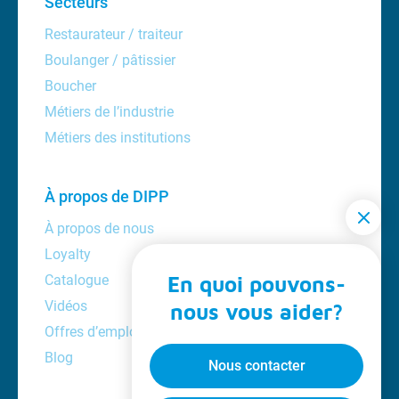
Secteurs
Restaurateur / traiteur
Boulanger / pâtissier
Boucher
Métiers de l’industrie
Métiers des institutions
À propos de DIPP
À propos de nous
Loyalty
Catalogue
En quoi pouvons-
Vidéos
nous vous aider?
Offres d’emploi
Blog
Nous contacter