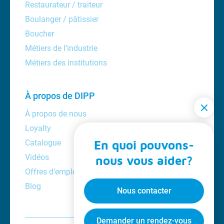
Restaurateur / traiteur
Boulanger / pâtissier
Boucher
Métiers de l’industrie
Métiers des institutions
À propos de DIPP
À propos de nous
Loyalty
Catalogue
En quoi pouvons-
Vidéos
nous vous aider?
Offres d’emploi
Blog
Nous contacter
Demander un rendez-vous