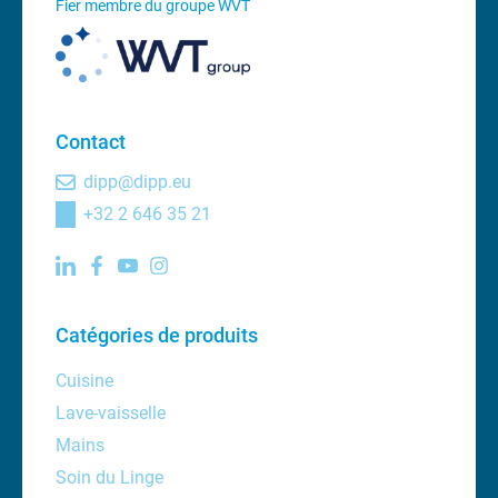
Fier membre du groupe WVT
Contact
dipp@dipp.eu
+32 2 646 35 21
Catégories de produits
Cuisine
Lave-vaisselle
Mains
Soin du Linge