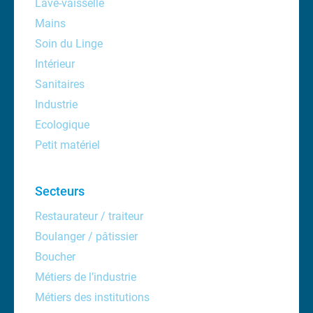
Lave-vaisselle
Mains
Soin du Linge
Intérieur
Sanitaires
Industrie
Ecologique
Petit matériel
Secteurs
Restaurateur / traiteur
Boulanger / pâtissier
Boucher
Métiers de l’industrie
Métiers des institutions