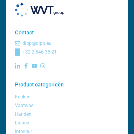
Contact
dipp@dipp.eu
+32 2 646 35 21
Product categorieën
Keuken
Vaatwas
Handen
Linnen
Interieur