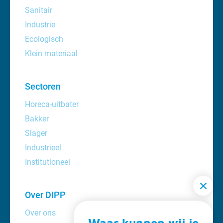
Sanitair
Industrie
Ecologisch
Klein materiaal
Sectoren
Horeca-uitbater
Bakker
Slager
Industrieel
Institutioneel
Over DIPP
Over ons