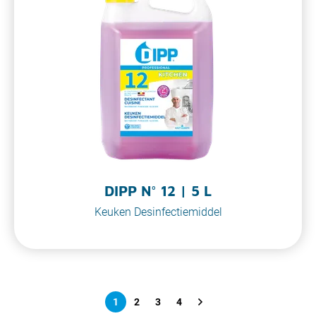
DIPP N° 12 | 5 L
Keuken Desinfectiemiddel
1
2
3
4