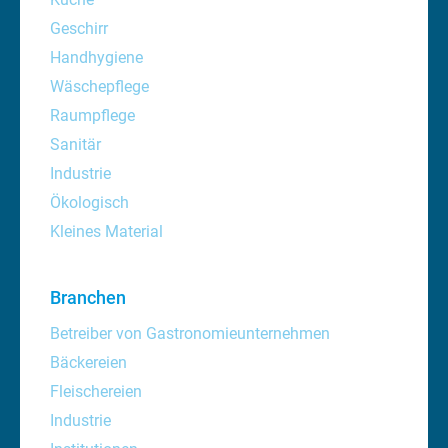
Geschirr
Handhygiene
Wäschepflege
Raumpflege
Sanitär
Industrie
Ökologisch
Kleines Material
Branchen
Betreiber von Gastronomieunternehmen
Bäckereien
Fleischereien
Industrie