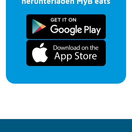
herunterladen MyB’eats