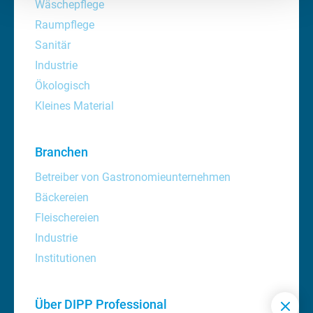
Wäschepflege
Raumpflege
Sanitär
Industrie
Ökologisch
Kleines Material
Branchen
Betreiber von Gastronomieunternehmen
Bäckereien
Fleischereien
Industrie
Institutionen
Über DIPP Professional