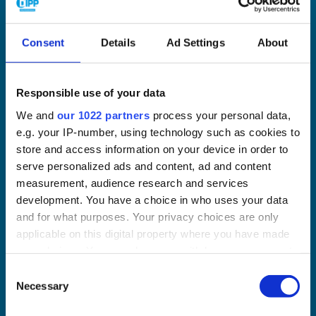
Hygiene-Lösungen sind zu 100 % darauf ausgerichtet,
Ihnen Sorgen abzunehmen und Ihr Unternehmen auf
Hochglanz zu bringen. Neugierig geworden?
Consent
Details
Ad Settings
About
Nehmen Sie jetzt Kontakt mit uns auf
Responsible use of your data
We and
our 1022 partners
process your personal data,
e.g. your IP-number, using technology such as cookies to
store and access information on your device in order to
serve personalized ads and content, ad and content
measurement, audience research and services
development. You have a choice in who uses your data
and for what purposes. Your privacy choices are only
applicable on this digital property where you have made
your choices. You can change or withdraw your consent
any time from the Cookie Declaration or by clicking on
C
the Privacy trigger icon.
Necessary
o
n