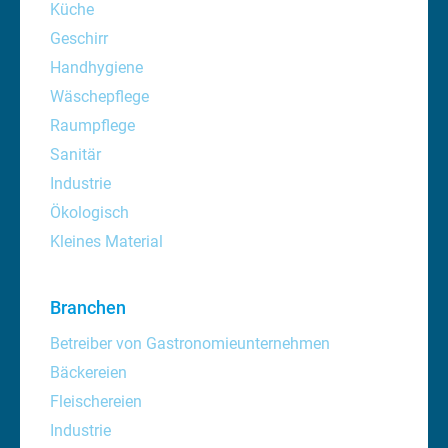
Küche
Geschirr
Handhygiene
Wäschepflege
Raumpflege
Sanitär
Industrie
Ökologisch
Kleines Material
Branchen
Betreiber von Gastronomieunternehmen
Bäckereien
Fleischereien
Industrie