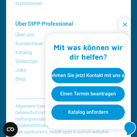
Institutionen
Über DIPP Professional
Über uns
Kundentreue
Mit was können wir
Katalog
dir helfen?
Videoclips
Jobs
Nehmen Sie jetzt Kontakt mit uns auf
Blog
Einen Termin beantragen
Allgemeine Geschäftsbedingungen
Katalog anfordern
Datenschutzrichtlinie
Cookie-Richtlinie
Haftungsausschluss
#codedwithlove by
Codelines
web applications
,
mobile apps
&
custom websites