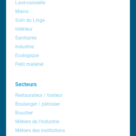
Lave-vaisselle
Mains
Soin du Linge
Intérieur
Sanitaires
Industrie
Ecologique
Petit matériel
Secteurs
Restaurateur / traiteur
Boulanger / pâtissier
Boucher
Métiers de l’industrie
Métiers des institutions