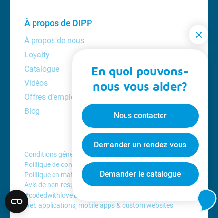
À propos de DIPP
À propos de nous
Loyalty
En quoi pouvons-
Catalogue
Vidéos
nous vous aider?
Offres d’emploi
Blog
Nous contacter
Demander un rendez-vous
Conditions générales d'utilisation
Politique de confidentialité
Demander le catalogue
Politique en matière de cookies
Avis de non-responsabilité
#codedwithlove by
Codelines
web applications
,
mobile apps
&
custom websites