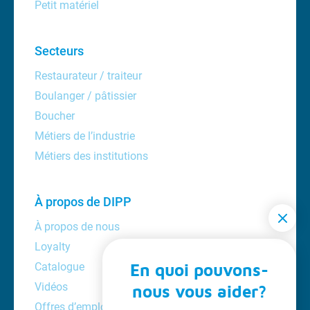
Petit matériel
Secteurs
Restaurateur / traiteur
Boulanger / pâtissier
Boucher
Métiers de l’industrie
Métiers des institutions
À propos de DIPP
À propos de nous
Loyalty
Catalogue
En quoi pouvons-
Vidéos
nous vous aider?
Offres d’emploi