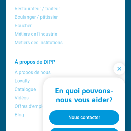
Restaurateur / traiteur
Boulanger / pâtissier
Boucher
Métiers de l’industrie
Métiers des institutions
À propos de DIPP
À propos de nous
Loyalty
Catalogue
En quoi pouvons-
Vidéos
nous vous aider?
Offres d’emploi
Blog
Nous contacter