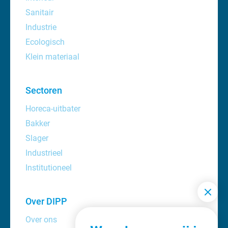
Sanitair
Industrie
Ecologisch
Klein materiaal
Sectoren
Horeca-uitbater
Bakker
Slager
Industrieel
Institutioneel
Over DIPP
Over ons