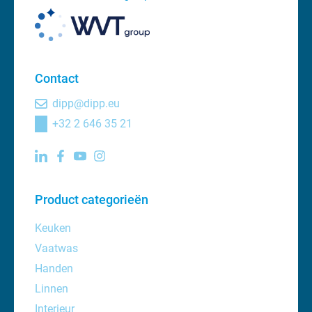
Contact
dipp@dipp.eu
+32 2 646 35 21
Product categorieën
Keuken
Vaatwas
Handen
Linnen
Interieur