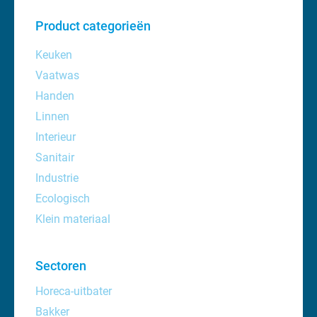
Product categorieën
Keuken
Vaatwas
Handen
Linnen
Interieur
Sanitair
Industrie
Ecologisch
Klein materiaal
Sectoren
Horeca-uitbater
Bakker