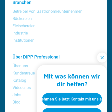
Branchen
Betreiber von Gastronomieunternehmen
Bäckereien
Fleischereien
Industrie
Institutionen
Über DIPP Professional
Über uns
Kundentreue
Mit was können wir
Katalog
dir helfen?
Videoclips
Jobs
Nehmen Sie jetzt Kontakt mit uns auf
Blog