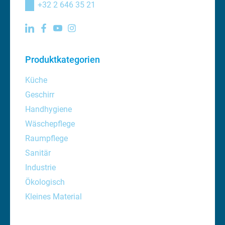
+32 2 646 35 21
Produktkategorien
Küche
Geschirr
Handhygiene
Wäschepflege
Raumpflege
Sanitär
Industrie
Ökologisch
Kleines Material