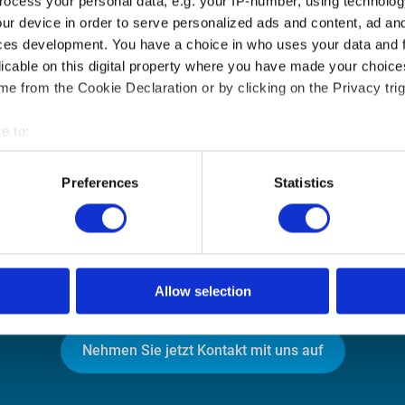
ocess your personal data, e.g. your IP-number, using technolog
ur device in order to serve personalized ads and content, ad a
ces development. You have a choice in who uses your data and 
licable on this digital property where you have made your choic
e from the Cookie Declaration or by clicking on the Privacy trig
e to:
bout your geographical location which can be accurate to within 
 actively scanning it for specific characteristics (fingerprinting)
Preferences
Statistics
e sich unverbindlich bera
 personal data is processed and set your preferences in the
det
itschaft liegt in unserer Natur. Unsere Hygiene-Lösungen sind z
e content and ads, to provide social media features and to analy
nen Sorgen abzunehmen und Ihr Unternehmen auf Hochglanz zu b
 our site with our social media, advertising and analytics partn
geworden?
 provided to them or that they’ve collected from your use of their
Allow selection
Nehmen Sie jetzt Kontakt mit uns auf