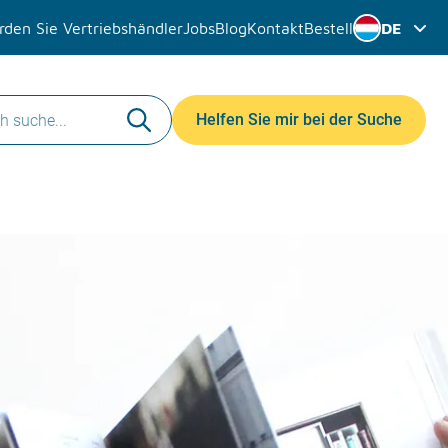
den Sie Vertriebshändler
Jobs
Blog
Kontakt
Bestell
DE
Helfen Sie mir bei der Suche