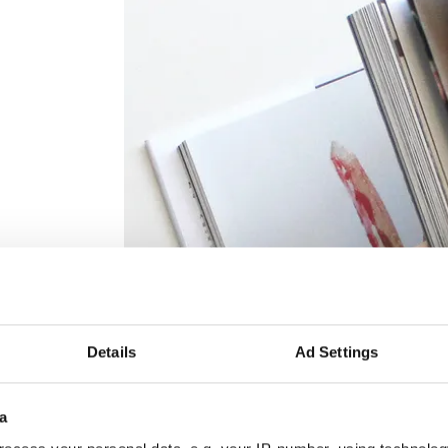
Details
Ad Settings
a