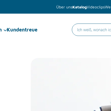
Über uns
Katalog
Videoclips
Wer
n
Kundentreue