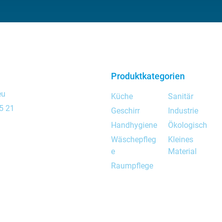
Produktkategorien
eu
Küche
Sanitär
5 21
Geschirr
Industrie
Handhygiene
Ökologisch
Wäschepfleg
Kleines
e
Material
Raumpflege