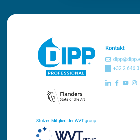
t
i
o
n
Kontakt
dipp@dipp.
+32 2 646 3
Stolzes Mitglied der WVT group