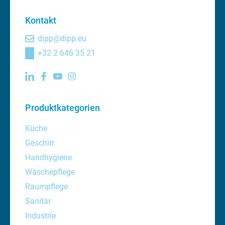
Kontakt
dipp@dipp.eu
+32 2 646 35 21
Produktkategorien
Küche
Geschirr
Handhygiene
Wäschepflege
Raumpflege
Sanitär
Industrie