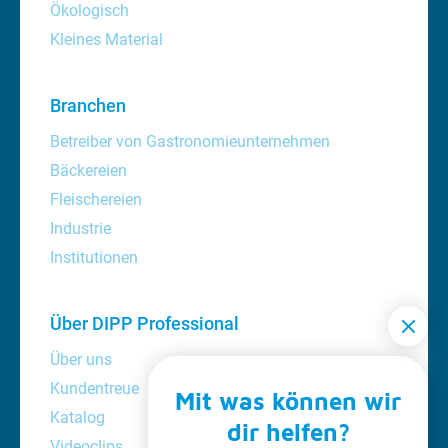
Ökologisch
Kleines Material
Branchen
Betreiber von Gastronomieunternehmen
Bäckereien
Fleischereien
Industrie
Institutionen
Über DIPP Professional
Über uns
Kundentreue
Mit was können wir
Katalog
dir helfen?
Videoclips