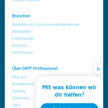
Branchen
Betreiber von Gastronomieunternehmen
Bäckereien
Fleischereien
Industrie
Institutionen
Über DIPP Professional
Über uns
Kundentreue
Mit was können wir
Katalog
dir helfen?
Videoclips
Jobs