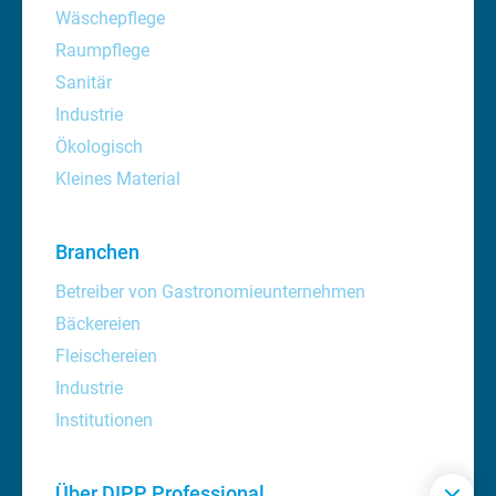
Wäschepflege
Raumpflege
Sanitär
Industrie
Ökologisch
Kleines Material
Branchen
Betreiber von Gastronomieunternehmen
Bäckereien
Fleischereien
Industrie
Institutionen
Über DIPP Professional