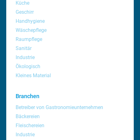
Küche
Geschirr
Handhygiene
Wäschepflege
Raumpflege
Sanitär
Industrie
Ökologisch
Kleines Material
Branchen
Betreiber von Gastronomieunternehmen
Bäckereien
Fleischereien
Industrie