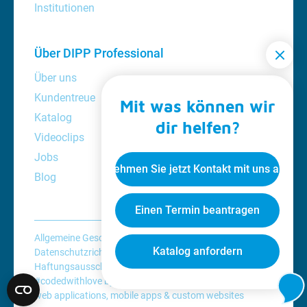
Institutionen
Über DIPP Professional
Über uns
Kundentreue
Mit was können wir
Katalog
dir helfen?
Videoclips
Jobs
Nehmen Sie jetzt Kontakt mit uns auf
Blog
Einen Termin beantragen
Allgemeine Geschäftsbedingungen
Katalog anfordern
Datenschutzrichtlinie
Cookie-Richtlinie
Haftungsausschluss
#codedwithlove by
Codelines
web applications
,
mobile apps
&
custom websites