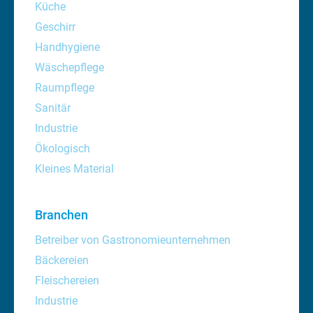
Küche
Geschirr
Handhygiene
Wäschepflege
Raumpflege
Sanitär
Industrie
Ökologisch
Kleines Material
Branchen
Betreiber von Gastronomieunternehmen
Bäckereien
Fleischereien
Industrie