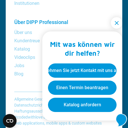
Institutionen
Über DIPP Professional
Über uns
Kundentreue
Mit was können wir
Katalog
dir helfen?
Videoclips
Jobs
Nehmen Sie jetzt Kontakt mit uns auf
Blog
Einen Termin beantragen
Allgemeine Geschäftsbedingungen
Katalog anfordern
Datenschutzrichtlinie
Cookie-Richtlinie
Haftungsausschluss
#codedwithlove by
Codelines
web applications
,
mobile apps
&
custom websites