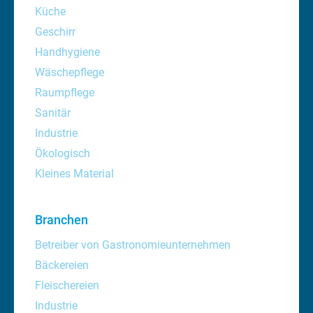
Küche
Geschirr
Handhygiene
Wäschepflege
Raumpflege
Sanitär
Industrie
Ökologisch
Kleines Material
Branchen
Betreiber von Gastronomieunternehmen
Bäckereien
Fleischereien
Industrie