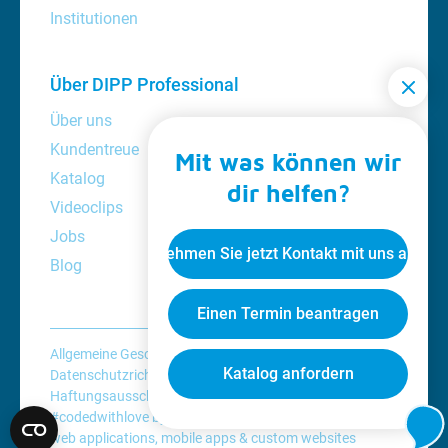
Institutionen
Über DIPP Professional
Über uns
Kundentreue
Mit was können wir
Katalog
dir helfen?
Videoclips
Jobs
Nehmen Sie jetzt Kontakt mit uns auf
Blog
Einen Termin beantragen
Allgemeine Geschäftsbedingungen
Katalog anfordern
Datenschutzrichtlinie
Cookie-Richtlinie
Haftungsausschluss
#codedwithlove by
Codelines
web applications
,
mobile apps
&
custom websites