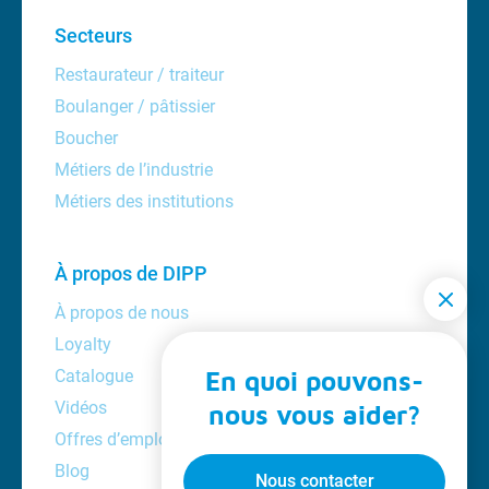
Secteurs
Restaurateur / traiteur
Boulanger / pâtissier
Boucher
Métiers de l’industrie
Métiers des institutions
À propos de DIPP
À propos de nous
Loyalty
Catalogue
En quoi pouvons-
Vidéos
nous vous aider?
Offres d’emploi
Blog
Nous contacter