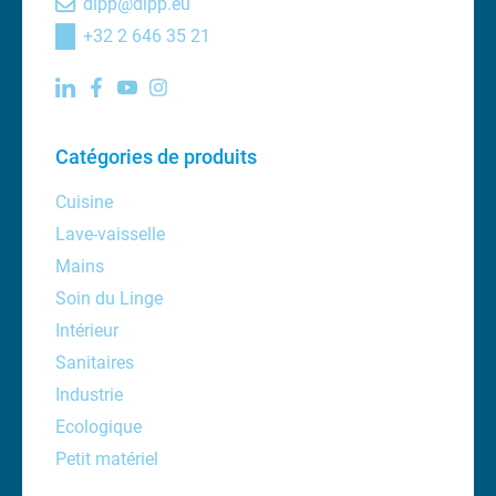
dipp@dipp.eu
+32 2 646 35 21
Catégories de produits
Cuisine
Lave-vaisselle
Mains
Soin du Linge
Intérieur
Sanitaires
Industrie
Ecologique
Petit matériel