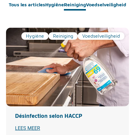
Tous les articles
Hygiëne
Reiniging
Voedselveiligheid
Hygiëne
Reiniging
Voedselveiligheid
Désinfection selon HACCP
LEES MEER