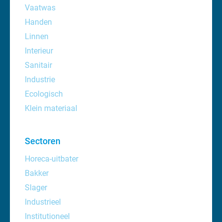
Vaatwas
Handen
Linnen
Interieur
Sanitair
Industrie
Ecologisch
Klein materiaal
Sectoren
Horeca-uitbater
Bakker
Slager
Industrieel
Institutioneel